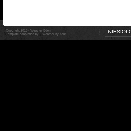
Copyright 2013 - Weather Eden
NIESIOL
Template adaptation by: -
Weather by You!