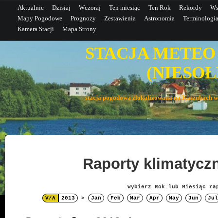
Aktualnie
Dzisiaj
Wczoraj
Ten miesiąc
Ten Rok
Rekordy
Ws
Mapy Pogodowe
Prognozy
Zestawienia
Astronomia
Terminologi
Kamera Stacji
Mapa Strony
STACJA METEO
(NIESOŁE
stacja pogodowa zlokalizowana na Kaszubac
Raporty klimatyc
Wybierz Rok lub Miesiąc ra
V/Λ
2013
>
Jan
Feb
Mar
Apr
May
Jun
Jul