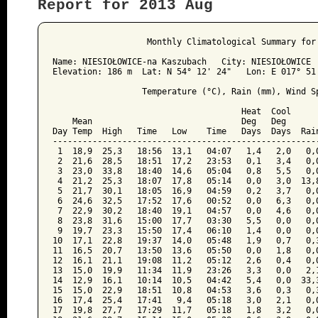
Report for 2013 Aug
﻿                   Monthly Climatological Summary for 
Name: NIESIOŁOWICE-na Kaszubach   City: NIESIOŁOWICE  
Elevation: 186 m  Lat: N 54° 12' 24"   Lon: E 017° 51'
                  Temperature (°C), Rain (mm), Wind Sp
                                      Heat  Cool      
    Mean                              Deg   Deg       
Day Temp  High   Time   Low    Time   Days  Days  Rain
------------------------------------------------------
 1  18,9  25,3   18:56  13,1   04:07   1,4   2,0   0,0
 2  21,6  28,5   18:51  17,2   23:53   0,1   3,4   0,0
 3  23,0  33,8   18:40  14,6   05:04   0,8   5,5   0,0
 4  21,2  25,3   18:07  17,8   05:14   0,0   3,0  13,8
 5  21,7  30,1   18:05  16,9   04:59   0,2   3,7   0,0
 6  24,6  32,5   17:52  17,6   00:52   0,0   6,3   0,0
 7  22,9  30,2   18:40  19,1   04:57   0,0   4,6   0,0
 8  23,8  31,6   15:00  17,7   03:30   5,5   0,0   0,0
 9  19,7  23,3   15:50  17,4   06:10   1,4   0,0   0,0
10  17,1  22,8   19:37  14,0   05:48   1,9   0,7   0,3
11  16,5  20,7   13:50  13,6   05:50   0,0   1,8   0,0
12  16,1  21,1   19:08  11,2   05:12   2,6   0,4   0,0
13  15,0  19,9   11:34  11,9   23:26   3,3   0,0   2,1
14  12,9  16,1   10:14  10,5   04:42   5,4   0,0  33,3
15  15,0  22,9   18:51  10,8   04:53   3,6   0,3   0,3
16  17,4  25,4   17:41   9,4   05:18   3,0   2,1   0,0
17  19,8  27,7   17:29  11,7   05:18   1,8   3,2   0,0