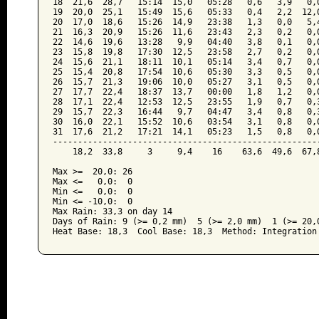
18  21,6  28,7   15:14  15,0   05:28   0,6   3,9   0,0
19  20,0  25,1   15:49  15,6   05:33   0,4   2,2  12,0
20  17,0  18,6   15:26  14,9   23:38   1,3   0,0   5,4
21  16,3  20,9   15:26  11,6   23:43   2,3   0,2   0,0
22  14,6  19,6   13:28   9,9   04:40   3,8   0,1   0,0
23  15,8  19,8   17:30  12,5   23:58   2,7   0,2   0,0
24  15,6  21,1   18:11  10,1   05:14   3,4   0,7   0,0
25  15,4  20,8   17:54  10,6   05:30   3,3   0,5   0,0
26  15,7  21,3   19:06  10,0   05:27   3,1   0,5   0,0
27  17,7  22,4   18:37  13,7   00:00   1,8   1,2   0,0
28  17,1  22,4   12:53  12,5   23:55   1,9   0,7   0,3
29  15,7  22,3   16:44   9,7   04:47   3,4   0,8   0,3
30  16,0  22,1   15:52  10,6   03:54   3,1   0,8   0,0
31  17,6  21,2   17:21  14,1   05:23   1,5   0,8   0,0
------------------------------------------------------
    18,2  33,8     3     9,4    16    63,6  49,6  67,8
Max >=  20,0: 26

Max <=   0,0:  0

Min <=   0,0:  0

Min <= -10,0:  0

Max Rain: 33,3 on day 14

Days of Rain: 9 (>= 0,2 mm)  5 (>= 2,0 mm)  1 (>= 20,0