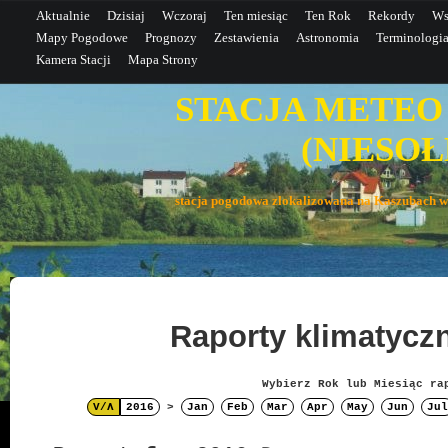
Aktualnie
Dzisiaj
Wczoraj
Ten miesiąc
Ten Rok
Rekordy
Ws
Mapy Pogodowe
Prognozy
Zestawienia
Astronomia
Terminologi
Kamera Stacji
Mapa Strony
STACJA METEO
(NIESOŁE
stacja pogodowa zlokalizowana na Kaszubac
Raporty klimatyc
Wybierz Rok lub Miesiąc ra
V/Λ
2016
>
Jan
Feb
Mar
Apr
May
Jun
Jul