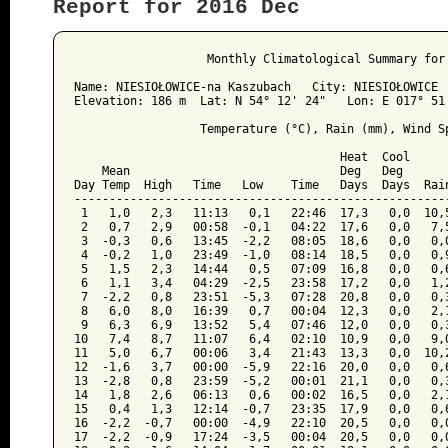
Report for 2016 Dec
﻿                   Monthly Climatological Summary for 
Name: NIESIOŁOWICE-na Kaszubach   City: NIESIOŁOWICE  
Elevation: 186 m  Lat: N 54° 12' 24"   Lon: E 017° 51'
                  Temperature (°C), Rain (mm), Wind Sp
                                      Heat  Cool      
    Mean                              Deg   Deg       
Day Temp  High   Time   Low    Time   Days  Days  Rain
------------------------------------------------------
 1   1,0   2,3   11:13   0,1   22:46  17,3   0,0  10,5
 2   0,7   2,9   00:58  -0,1   04:22  17,6   0,0   7,5
 3  -0,3   0,6   13:45  -2,2   08:05  18,6   0,0   0,0
 4  -0,2   1,0   23:49  -1,0   08:14  18,5   0,0   0,9
 5   1,5   2,3   14:44   0,5   07:09  16,8   0,0   0,6
 6   1,1   3,4   04:29  -2,5   23:58  17,2   0,0   1,2
 7  -2,2   0,8   23:51  -5,3   07:28  20,8   0,0   0,3
 8   6,0   8,0   16:39   0,7   00:04  12,3   0,0   2,1
 9   6,3   6,9   13:52   5,4   07:46  12,0   0,0   0,3
10   7,4   8,7   11:07   6,4   02:10  10,9   0,0   9,0
11   5,0   6,7   00:06   3,4   21:43  13,3   0,0  10,2
12  -1,6   3,7   00:00  -5,9   22:16  20,0   0,0   0,6
13  -2,8   0,8   23:59  -5,2   00:01  21,1   0,0   0,3
14   1,8   2,6   06:13   0,6   00:02  16,5   0,0   2,1
15   0,4   1,3   12:14  -0,7   23:35  17,9   0,0   0,6
16  -2,2  -0,7   00:00  -4,9   22:10  20,5   0,0   0,0
17  -2,2  -0,9   17:24  -3,5   00:04  20,5   0,0   0,0