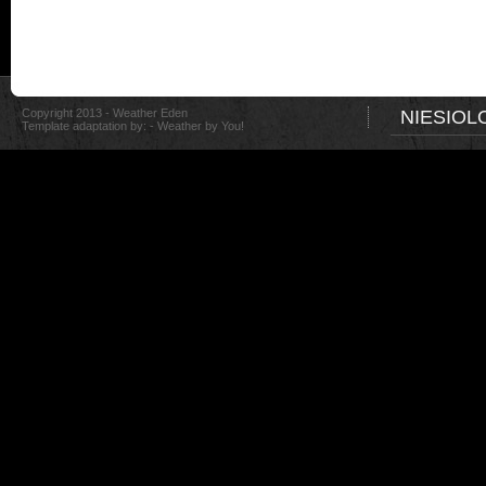
Copyright 2013 - Weather Eden
NIESIOL
Template adaptation by: -
Weather by You!