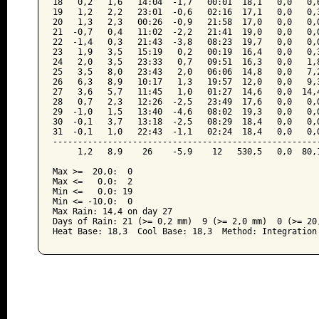
18   0,2   1,6   14:04  -1,7   00:01  18,1   0,0   0,6
19   1,2   2,2   23:01  -0,6   02:16  17,1   0,0   0,3
20   1,3   2,3   00:26  -0,9   21:58  17,0   0,0   0,0
21  -0,7   0,4   11:02  -2,2   21:41  19,0   0,0   0,0
22  -1,4   0,3   21:43  -3,8   08:23  19,7   0,0   0,0
23   1,9   3,5   15:19   0,2   00:19  16,4   0,0   0,3
24   2,0   3,5   23:33   0,7   09:51  16,3   0,0   1,8
25   3,5   8,0   23:43   2,0   06:06  14,8   0,0   7,2
26   6,3   8,9   10:17   1,3   19:57  12,0   0,0   9,3
27   3,6   5,7   11:45   1,0   01:27  14,6   0,0  14,4
28   0,7   2,3   12:26  -2,5   23:49  17,6   0,0   0,0
29  -1,0   1,5   13:40  -4,6   08:02  19,3   0,0   0,0
30  -0,1   3,7   13:18  -2,5   08:29  18,4   0,0   0,0
31  -0,1   1,0   22:43  -1,1   02:24  18,4   0,0   0,0
------------------------------------------------------
     1,2   8,9    26    -5,9    12   530,5   0,0  80,1
Max >=  20,0:  0

Max <=   0,0:  2

Min <=   0,0: 19

Min <= -10,0:  0

Max Rain: 14,4 on day 27

Days of Rain: 21 (>= 0,2 mm)  9 (>= 2,0 mm)  0 (>= 20,