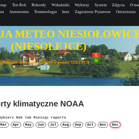
siąc
Ten Rok
Rekordy
Wskaźniki
Wykresy
System
Zdjęcia
O sta
nia
Astronomia
Terminologia
Inne
Zagrożenie Pożarowe
Ostrzeżenia
JA METEO NIESIOŁOWIC
IESOŁEJCE)
wa zlokalizowana na Kaszubach w gminie STEZYCA
rty klimatyczne NOAA
Wybierz Rok lub Miesiąc raportu
Mar
Apr
May
Jun
Jul
Aug
Sep
Oct
Nov
Dec