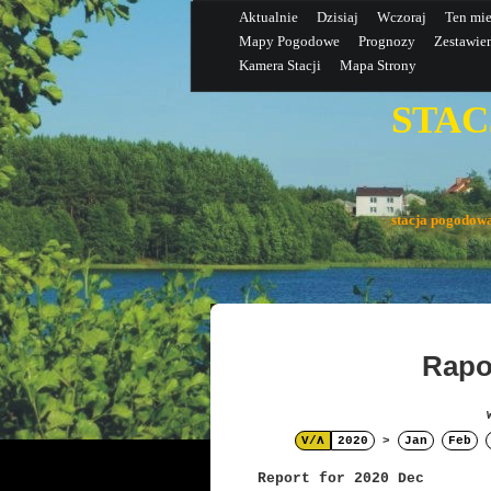
Aktualnie
Dzisiaj
Wczoraj
Ten mie
Mapy Pogodowe
Prognozy
Zestawie
Kamera Stacji
Mapa Strony
STAC
(N
stacja pogodo
Rapo
V/Λ
2020
>
Jan
Feb
Report for 2020 Dec