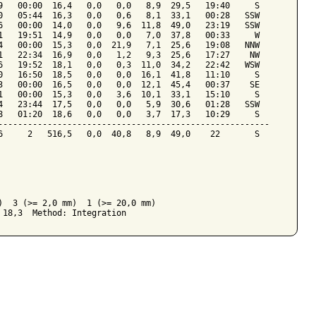
9   00:00  16,4   0,0   0,0   8,9  29,5   19:40     S

0   05:44  16,3   0,0   0,6   8,1  33,1   00:28   SSW

6   00:00  14,0   0,0   9,6  11,8  49,0   23:19   SSW

1   19:51  14,9   0,0   0,0   7,0  37,8   00:33     W

4   00:00  15,3   0,0  21,9   7,1  25,6   19:08   NNW

1   22:34  16,9   0,0   1,2   9,3  25,6   17:27    NW

6   19:52  18,1   0,0   0,3  11,0  34,2   22:42   WSW

0   16:50  18,5   0,0   0,0  16,1  41,8   11:10     S

3   00:00  16,5   0,0   0,0  12,1  45,4   00:37    SE

1   00:00  15,3   0,0   3,6  10,1  33,1   15:10     S

4   23:44  17,5   0,0   0,0   5,9  30,6   01:28   SSW

8   01:20  18,6   0,0   0,0   3,7  17,3   10:29     S

-------------------------------------------------------

6     2   516,5   0,0  40,8   8,9  49,0    22       S

)  3 (>= 2,0 mm)  1 (>= 20,0 mm)
