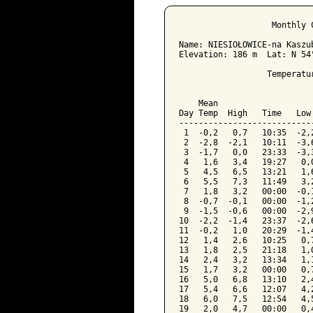
﻿                   Monthly 
Name: NIESIOŁOWICE-na Kaszu
Elevation: 186 m  Lat: N 54
                  Temperatu
                           
    Mean                   
Day Temp  High   Time   Low
---------------------------
 1  -0,2   0,7   10:35  -2,
 2  -2,8  -2,1   10:11  -3,
 3  -1,7   0,0   23:33  -3,
 4   1,6   3,4   19:27   0,
 5   4,5   6,5   13:21   1,
 6   5,5   7,3   11:49   3,
 7   1,8   3,2   00:00  -0,
 8  -0,7  -0,1   00:00  -1,
 9  -1,5  -0,6   00:00  -2,
10  -2,2  -1,4   23:37  -2,
11  -0,2   1,0   20:29  -1,
12   1,4   2,6   10:25   0,
13   1,8   2,5   21:18   1,
14   2,4   3,2   13:34   1,
15   1,7   3,2   00:00   0,
16   5,0   6,8   13:10   2,
17   5,4   6,6   12:07   4,
18   6,0   7,5   12:54   4,
19   2,0   4,7   00:00   0,