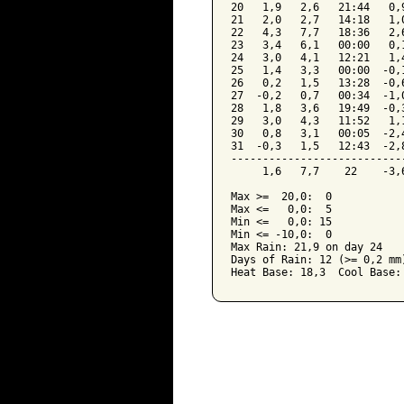
20   1,9   2,6   21:44   0,
21   2,0   2,7   14:18   1,
22   4,3   7,7   18:36   2,
23   3,4   6,1   00:00   0,
24   3,0   4,1   12:21   1,
25   1,4   3,3   00:00  -0,
26   0,2   1,5   13:28  -0,
27  -0,2   0,7   00:34  -1,
28   1,8   3,6   19:49  -0,
29   3,0   4,3   11:52   1,
30   0,8   3,1   00:05  -2,
31  -0,3   1,5   12:43  -2,
---------------------------
     1,6   7,7    22    -3,
Max >=  20,0:  0

Max <=   0,0:  5

Min <=   0,0: 15

Min <= -10,0:  0

Max Rain: 21,9 on day 24

Days of Rain: 12 (>= 0,2 mm