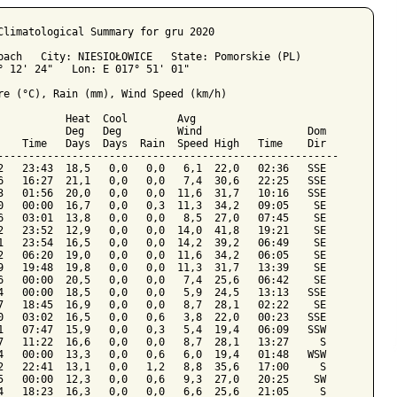
Climatological Summary for gru 2020

bach   City: NIESIOŁOWICE   State: Pomorskie (PL)

° 12' 24"   Lon: E 017° 51' 01"

re (°C), Rain (mm), Wind Speed (km/h)

           Heat  Cool        Avg

           Deg   Deg         Wind                 Dom

    Time   Days  Days  Rain  Speed High   Time    Dir

-------------------------------------------------------

2   23:43  18,5   0,0   0,0   6,1  22,0   02:36   SSE

6   16:27  21,1   0,0   0,0   7,4  30,6   22:25   SSE

3   01:56  20,0   0,0   0,0  11,6  31,7   10:16   SSE

0   00:00  16,7   0,0   0,3  11,3  34,2   09:05    SE

6   03:01  13,8   0,0   0,0   8,5  27,0   07:45    SE

2   23:52  12,9   0,0   0,0  14,0  41,8   19:21    SE

1   23:54  16,5   0,0   0,0  14,2  39,2   06:49    SE

2   06:20  19,0   0,0   0,0  11,6  34,2   06:05    SE

9   19:48  19,8   0,0   0,0  11,3  31,7   13:39    SE

6   00:00  20,5   0,0   0,0   7,4  25,6   06:42    SE

4   00:00  18,5   0,0   0,0   5,9  24,5   13:13   SSE

7   18:45  16,9   0,0   0,0   8,7  28,1   02:22    SE

0   03:02  16,5   0,0   0,6   3,8  22,0   00:23   SSE

1   07:47  15,9   0,0   0,3   5,4  19,4   06:09   SSW

7   11:22  16,6   0,0   0,0   8,7  28,1   13:27     S

4   00:00  13,3   0,0   0,6   6,0  19,4   01:48   WSW

2   22:41  13,1   0,0   1,2   8,8  35,6   17:00     S

5   00:00  12,3   0,0   0,6   9,3  27,0   20:25    SW

4   18:23  16,3   0,0   0,0   6,6  25,6   21:05     S
