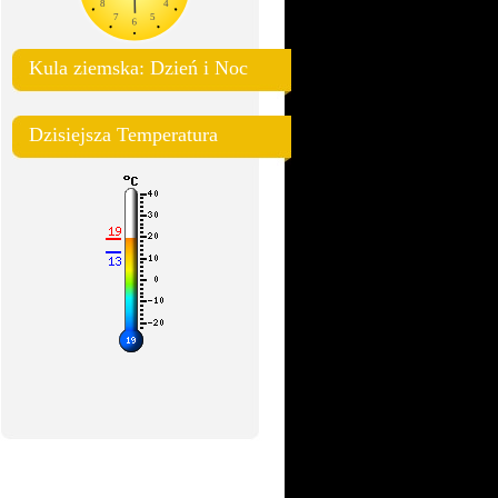
Kula ziemska: Dzień i Noc
Dzisiejsza Temperatura