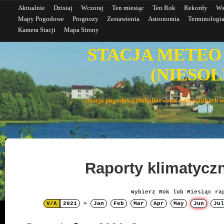
Aktualnie
Dzisiaj
Wczoraj
Ten miesiąc
Ten Rok
Rekordy
Ws
Mapy Pogodowe
Prognozy
Zestawienia
Astronomia
Terminologi
Kamera Stacji
Mapa Strony
STACJA METEO
(NIESOŁE
stacja pogodowa zlokalizowana na Kaszubac
Raporty klimatyc
Wybierz Rok lub Miesiąc ra
V/Λ
2021
>
Jan
Feb
Mar
Apr
May
Jun
Jul