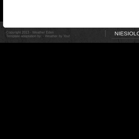
Copyright 2013 - Weather Eden
NIESIOL
Template adaptation by: -
Weather by You!