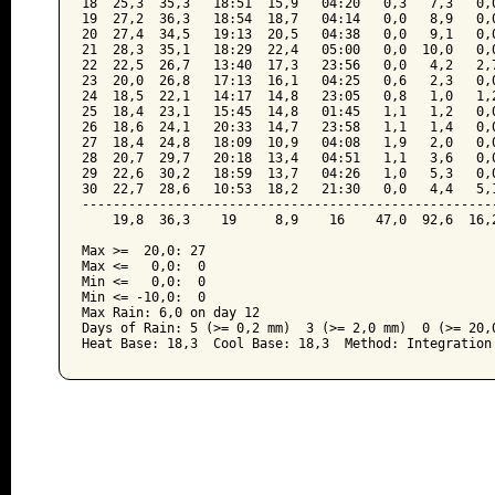
18  25,3  35,3   18:51  15,9   04:20   0,3   7,3   0,0
19  27,2  36,3   18:54  18,7   04:14   0,0   8,9   0,0
20  27,4  34,5   19:13  20,5   04:38   0,0   9,1   0,0
21  28,3  35,1   18:29  22,4   05:00   0,0  10,0   0,0
22  22,5  26,7   13:40  17,3   23:56   0,0   4,2   2,7
23  20,0  26,8   17:13  16,1   04:25   0,6   2,3   0,0
24  18,5  22,1   14:17  14,8   23:05   0,8   1,0   1,2
25  18,4  23,1   15:45  14,8   01:45   1,1   1,2   0,0
26  18,6  24,1   20:33  14,7   23:58   1,1   1,4   0,0
27  18,4  24,8   18:09  10,9   04:08   1,9   2,0   0,0
28  20,7  29,7   20:18  13,4   04:51   1,1   3,6   0,0
29  22,6  30,2   18:59  13,7   04:26   1,0   5,3   0,0
30  22,7  28,6   10:53  18,2   21:30   0,0   4,4   5,1
------------------------------------------------------
    19,8  36,3    19     8,9    16    47,0  92,6  16,2
Max >=  20,0: 27

Max <=   0,0:  0

Min <=   0,0:  0

Min <= -10,0:  0

Max Rain: 6,0 on day 12

Days of Rain: 5 (>= 0,2 mm)  3 (>= 2,0 mm)  0 (>= 20,0