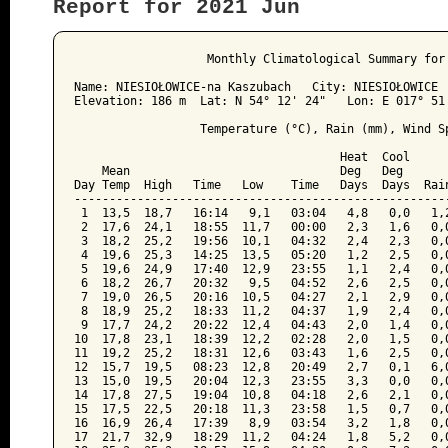
Report for 2021 Jun
﻿                   Monthly Climatological Summary for 
Name: NIESIOŁOWICE-na Kaszubach   City: NIESIOŁOWICE  
Elevation: 186 m  Lat: N 54° 12' 24"   Lon: E 017° 51'
                  Temperature (°C), Rain (mm), Wind Sp
                                      Heat  Cool      
    Mean                              Deg   Deg       
Day Temp  High   Time   Low    Time   Days  Days  Rain
------------------------------------------------------
 1  13,5  18,7   16:14   9,1   03:04   4,8   0,0   1,2
 2  17,6  24,1   18:55  11,7   00:00   2,3   1,6   0,0
 3  18,2  25,2   19:56  10,1   04:32   2,4   2,3   0,0
 4  19,6  25,3   14:25  13,5   05:20   1,2   2,5   0,0
 5  19,6  24,9   17:40  12,9   23:55   1,1   2,4   0,0
 6  18,2  26,7   20:32   9,5   04:52   2,6   2,5   0,0
 7  19,0  26,5   20:16  10,5   04:27   2,1   2,9   0,0
 8  18,9  25,2   18:33  11,2   04:37   1,9   2,4   0,0
 9  17,7  24,2   20:22  12,4   04:43   2,0   1,4   0,0
10  17,8  23,1   18:39  12,2   02:28   2,0   1,5   0,0
11  19,2  25,2   18:31  12,6   03:43   1,6   2,5   0,0
12  15,7  19,5   08:23  12,8   20:49   2,7   0,1   6,0
13  15,0  19,5   20:04  12,3   23:55   3,3   0,0   0,0
14  17,8  27,5   19:04  10,8   04:18   2,6   2,1   0,0
15  17,5  22,5   20:18  11,3   23:58   1,5   0,7   0,0
16  16,9  26,4   17:39   8,9   03:54   3,2   1,8   0,0
17  21,7  32,9   18:29  11,2   04:24   1,8   5,2   0,0