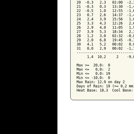
20  -0,3   2,3   02:00  -2,
21  -0,3   0,3   13:30  -1,
22  -0,5   1,0   12:55  -1,
23   0,7   2,6   14:37  -1,
24   2,4   3,9   15:56   1,
25   3,3   4,3   12:26   2,
26   2,9   4,0   11:05   1,
27   3,9   5,3   18:34   2,
28   1,2   3,0   02:32  -0,
29   2,0   6,8   19:45  -0,
30   4,1   5,2   00:02   0,
31   0,0   2,9   00:02  -1,
---------------------------
     1,4  10,2     2    -9,
Max >=  20,0:  0

Max <=   0,0:  2

Min <=   0,0: 19

Min <= -10,0:  0

Max Rain: 12,9 on day 2

Days of Rain: 19 (>= 0,2 mm