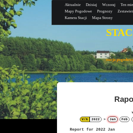
Aktualnie
Dzisiaj
Wczoraj
Ten mie
Mapy Pogodowe
Prognozy
Zestawie
Kamera Stacji
Mapa Strony
STAC
(N
stacja pogodo
Rapo
V/Λ
2022
>
Jan
Feb
Report for 2022 Jan