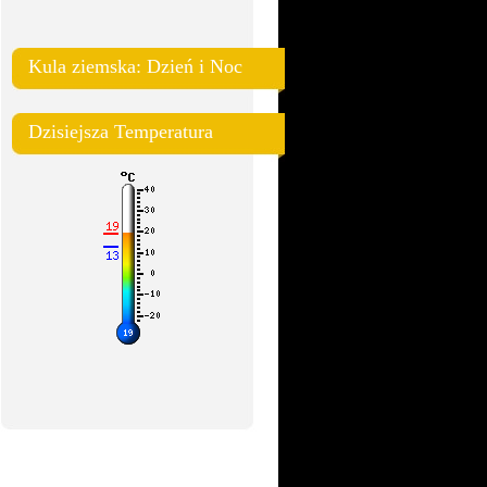
Kula ziemska: Dzień i Noc
Dzisiejsza Temperatura