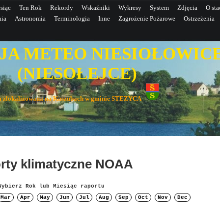
siąc
Ten Rok
Rekordy
Wskaźniki
Wykresy
System
Zdjęcia
O sta
nia
Astronomia
Terminologia
Inne
Zagrożenie Pożarowe
Ostrzeżenia
JA METEO NIESIOŁOWIC
IESOŁEJCE)
wa zlokalizowana na Kaszubach w gminie STEZYCA
rty klimatyczne NOAA
Wybierz Rok lub Miesiąc raportu
Mar
Apr
May
Jun
Jul
Aug
Sep
Oct
Nov
Dec