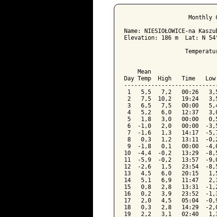
﻿                   Monthly 
Name: NIESIOŁOWICE-na Kaszu
Elevation: 186 m  Lat: N 54
                  Temperatu
                           
    Mean                   
Day Temp  High   Time   Low
---------------------------
 1   5,5   7,2   00:26   3,
 2   7,5  10,2   19:24   3,
 3   6,5   7,5   00:00   5,
 4   5,2   6,0   12:37   3,
 5   1,8   3,0   00:00   0,
 6  -1,0   2,0   00:00  -3,
 7  -1,6   1,3   14:17  -5,
 8   0,3   1,2   13:11  -0,
 9  -1,8   0,1   00:00  -4,
10  -4,4  -0,2   13:29  -8,
11  -5,9  -0,2   13:57  -9,
12  -2,6   1,5   23:54  -8,
13   4,5   6,0   20:15   1,
14   5,1   6,9   11:47   2,
15   0,8   2,8   13:31  -1,
16   0,2   3,9   23:52  -1,
17   2,0   4,5   05:04  -0,
18   0,3   2,8   14:29  -2,
19   2,2   3,1   02:40   1,