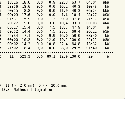
3   13:16  18,6   0,0   0,9  22,3  63,7   04:04   WNW

4   23:56  18,6   0,0   0,0  16,1  40,3   10:43    NW

6   20:55  18,8   0,0   0,0  11,9  40,3   06:24   NNW

4   00:09  17,6   0,0   0,0   1,6  18,4   23:27   WSW

0   01:31  15,9   0,0   1,2   9,0  37,8   21:17   WSW

6   20:27  15,0   0,0   3,6  10,4  33,1   00:03   WNW

9   05:17  15,4   0,0   7,5  13,7  47,9   14:04     W

3   09:32  14,4   0,0   7,5  23,7  68,4   20:11   WSW

8   22:34  17,1   0,0   9,9  16,0  50,0   08:40    NW

7   00:00  16,2   0,0  12,0  19,1 100,0   22:51   WSW

0   00:02  14,2   0,0  10,8  32,4  64,8   13:32    NW

7   21:02  18,4   0,0   0,0   8,0  29,5   01:40    NW

-------------------------------------------------------

0    11   523,3   0,0  89,1  12,9 100,0    29       W

)  11 (>= 2,0 mm)  0 (>= 20,0 mm)
