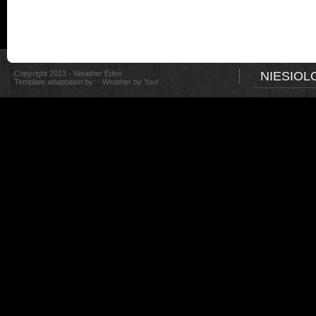
Copyright 2013 - Weather Eden
NIESIOL
Template adaptation by: -
Weather by You!