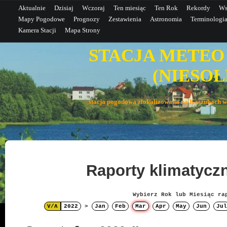
Aktualnie
Dzisiaj
Wczoraj
Ten miesiąc
Ten Rok
Rekordy
Ws
Mapy Pogodowe
Prognozy
Zestawienia
Astronomia
Terminologi
Kamera Stacji
Mapa Strony
STACJA METEO
(NIESOŁE
stacja pogodowa zlokalizowana na Kaszubac
Raporty klimatyc
Wybierz Rok lub Miesiąc ra
V/Λ
2022
>
Jan
Feb
Mar
Apr
May
Jun
Jul