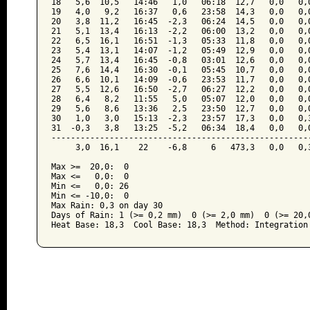
18   5,6  10,5   14:46   1,0   06:18  12,7   0,0   0,0
19   4,0   9,2   16:37   0,6   23:58  14,3   0,0   0,0
20   3,8  11,2   16:45  -2,3   06:24  14,5   0,0   0,0
21   5,1  13,4   16:13  -2,2   06:00  13,2   0,0   0,0
22   6,5  16,1   16:51  -1,3   05:33  11,8   0,0   0,0
23   5,4  13,1   14:07  -1,2   05:49  12,9   0,0   0,0
24   5,7  13,4   16:45  -0,8   03:01  12,6   0,0   0,0
25   7,6  14,4   16:30  -0,1   05:45  10,7   0,0   0,0
26   6,6  10,1   14:09  -0,6   23:53  11,7   0,0   0,0
27   5,5  12,6   16:50  -2,7   06:27  12,2   0,0   0,0
28   6,4   8,2   11:55   5,0   05:07  12,0   0,0   0,0
29   5,6   8,6   13:36   2,5   23:50  12,7   0,0   0,0
30   1,0   3,0   15:13  -2,3   23:57  17,3   0,0   0,3
31  -0,3   3,8   13:25  -5,2   06:34  18,4   0,0   0,0
------------------------------------------------------
     3,0  16,1    22    -6,8     6   473,3   0,0   0,3
Max >=  20,0:  0

Max <=   0,0:  0

Min <=   0,0: 26

Min <= -10,0:  0

Max Rain: 0,3 on day 30

Days of Rain: 1 (>= 0,2 mm)  0 (>= 2,0 mm)  0 (>= 20,0