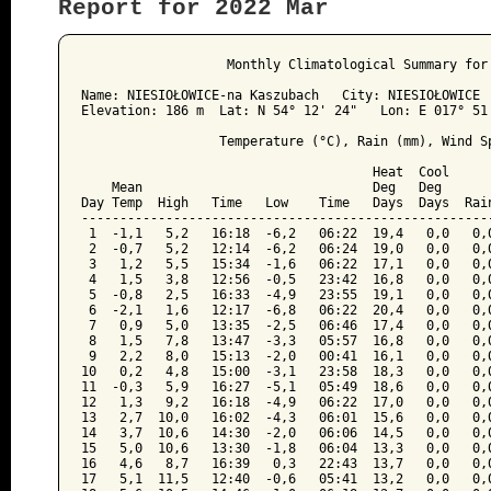
Report for 2022 Mar
﻿                   Monthly Climatological Summary for 
Name: NIESIOŁOWICE-na Kaszubach   City: NIESIOŁOWICE  
Elevation: 186 m  Lat: N 54° 12' 24"   Lon: E 017° 51'
                  Temperature (°C), Rain (mm), Wind Sp
                                      Heat  Cool      
    Mean                              Deg   Deg       
Day Temp  High   Time   Low    Time   Days  Days  Rain
------------------------------------------------------
 1  -1,1   5,2   16:18  -6,2   06:22  19,4   0,0   0,0
 2  -0,7   5,2   12:14  -6,2   06:24  19,0   0,0   0,0
 3   1,2   5,5   15:34  -1,6   06:22  17,1   0,0   0,0
 4   1,5   3,8   12:56  -0,5   23:42  16,8   0,0   0,0
 5  -0,8   2,5   16:33  -4,9   23:55  19,1   0,0   0,0
 6  -2,1   1,6   12:17  -6,8   06:22  20,4   0,0   0,0
 7   0,9   5,0   13:35  -2,5   06:46  17,4   0,0   0,0
 8   1,5   7,8   13:47  -3,3   05:57  16,8   0,0   0,0
 9   2,2   8,0   15:13  -2,0   00:41  16,1   0,0   0,0
10   0,2   4,8   15:00  -3,1   23:58  18,3   0,0   0,0
11  -0,3   5,9   16:27  -5,1   05:49  18,6   0,0   0,0
12   1,3   9,2   16:18  -4,9   06:22  17,0   0,0   0,0
13   2,7  10,0   16:02  -4,3   06:01  15,6   0,0   0,0
14   3,7  10,6   14:30  -2,0   06:06  14,5   0,0   0,0
15   5,0  10,6   13:30  -1,8   06:04  13,3   0,0   0,0
16   4,6   8,7   16:39   0,3   22:43  13,7   0,0   0,0
17   5,1  11,5   12:40  -0,6   05:41  13,2   0,0   0,0