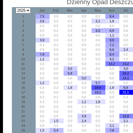
Dzienny Opad Deszcz
Jan
Feb
Mar
Apr
May
Jun
Jul
1
7,5
0,0
0,0
0,0
0,0
8,4
0,0
2
3,9
0,0
0,3
0,0
2,1
1,8
0,0
3
0,3
0,9
0,3
0,0
0,0
0,0
0,0
4
0,0
0,3
0,0
0,0
6,0
6,9
0,0
5
0,0
0,0
0,0
0,0
0,0
1,2
0,0
6
3,9
0,0
0,0
0,3
0,6
9,9
0,0
7
0,3
0,3
0,0
0,0
0,0
7,2
0,0
8
0,6
0,0
0,0
0,0
0,0
6,6
2,4
9
7,8
0,0
0,0
0,0
0,0
8,4
0,0
10
1,2
0,0
0,0
0,3
0,0
4,2
0,3
11
0,0
0,0
0,0
0,0
0,0
13,2
13,2
12
0,0
0,0
3,0
0,0
0,0
0,0
3,0
13
0,3
0,0
6,9
0,0
0,0
0,0
16,2
14
0,0
0,0
0,0
3,0
0,6
0,0
14,1
15
1,2
0,0
0,0
0,0
5,7
0,0
0,0
16
0,0
0,3
1,8
0,9
18,9
1,8
6,9
17
0,0
0,0
0,3
0,0
10,2
0,0
31,5
18
0,3
0,3
0,0
0,0
0,9
0,0
0,3
19
0,3
0,3
0,0
1,2
1,8
0,0
0,0
20
0,0
0,0
0,0
0,3
0,0
0,0
0,0
21
0,0
0,0
0,0
0,0
0,0
0,0
0,0
22
0,0
0,0
0,3
3,9
0,0
0,0
12,9
23
0,9
1,5
0,0
2,4
0,0
0,6
2,1
24
0,0
0,0
0,0
0,0
0,0
2,1
0,0
25
1,5
5,4
0,0
0,0
0,0
7,8
0,0