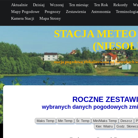
Aktualnie
Dzisiaj
Wczoraj
Ten miesiąc
Ten Rok
Rekordy
Ws
Mapy Pogodowe
Prognozy
Zestawienia
Astronomia
Terminologi
Kamera Stacji
Mapa Strony
STACJA METEO
(NIESOŁE
stacja pogodowa zlokalizowana na Kaszubac
ROCZNE ZESTAWI
wybranych danych pogodowych zmie
Maks Temp
Min Temp
Śr. Temp
Min/Maks Temp
Deszcz
P
Kier. Wiatru
Godz. Słonec