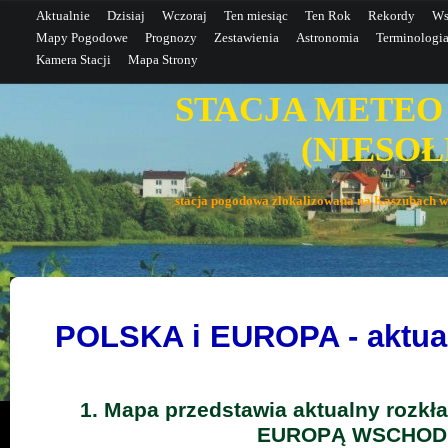
Aktualnie
Dzisiaj
Wczoraj
Ten miesiąc
Ten Rok
Rekordy
Ws
Mapy Pogodowe
Prognozy
Zestawienia
Astronomia
Terminologi
Kamera Stacji
Mapa Strony
STACJA METEO
(NIESOŁE
stacja pogodowa zlokalizowana na Kaszubac
POLSKA i EUROPA - aktual
1. Mapa przedstawia aktualny rozkł
EUROPĄ WSCHOD