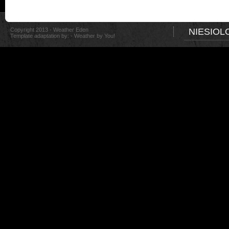
Copyright 2013 - Weather Eden
NIESIOL
Template adaptation by: -
Weather by You!