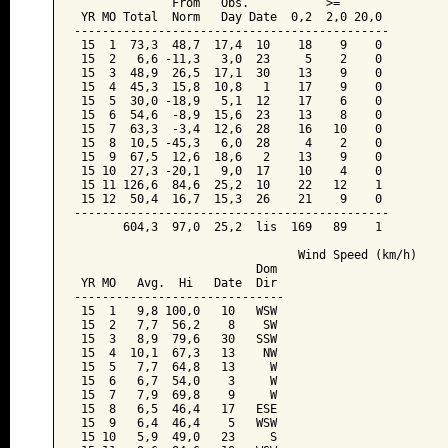
              From   Obs.           >=

 YR MO Total  Norm   Day Date  0,2  2,0 20,0

---------------------------------------------

 15  1  73,3  48,7  17,4  10    18    9    0

 15  2   6,6 -11,3   3,0  23     5    2    0

 15  3  48,9  26,5  17,1  30    13    9    0

 15  4  45,3  15,8  10,8   1    17    9    0

 15  5  30,0 -18,9   5,1  12    17    6    0

 15  6  54,6  -8,9  15,6  23    13    8    0

 15  7  63,3  -3,4  12,6  28    16   10    0

 15  8  10,5 -45,3   6,0  28     4    2    0

 15  9  67,5  12,6  18,6   2    13    9    0

 15 10  27,3 -20,1   9,0  17    10    4    0

 15 11 126,6  84,6  25,2  10    22   12    1

 15 12  50,4  16,7  15,3  26    21    9    0

---------------------------------------------

       604,3  97,0  25,2  lis  169   89    1

                                Wind Speed (km/h)

                          Dom

 YR MO   Avg.  Hi   Date  Dir

------------------------------

 15  1   9,8 100,0   10   WSW

 15  2   7,7  56,2    8    SW

 15  3   8,9  79,6   30   SSW

 15  4  10,1  67,3   13    NW

 15  5   7,7  64,8   13     W

 15  6   6,7  54,0    3     W

 15  7   7,9  69,8    9     W

 15  8   6,5  46,4   17   ESE

 15  9   6,4  46,4    5   WSW

 15 10   5,9  49,0   23     S
