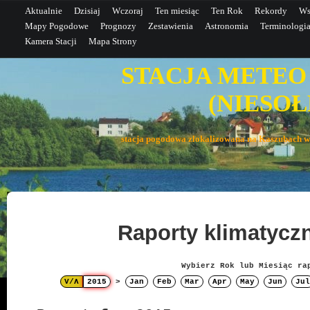
Aktualnie
Dzisiaj
Wczoraj
Ten miesiąc
Ten Rok
Rekordy
Ws
Mapy Pogodowe
Prognozy
Zestawienia
Astronomia
Terminologi
Kamera Stacji
Mapa Strony
STACJA METEO
(NIESOŁE
stacja pogodowa zlokalizowana na Kaszubac
Raporty klimatyc
Wybierz Rok lub Miesiąc ra
V/Λ
2015
>
Jan
Feb
Mar
Apr
May
Jun
Jul