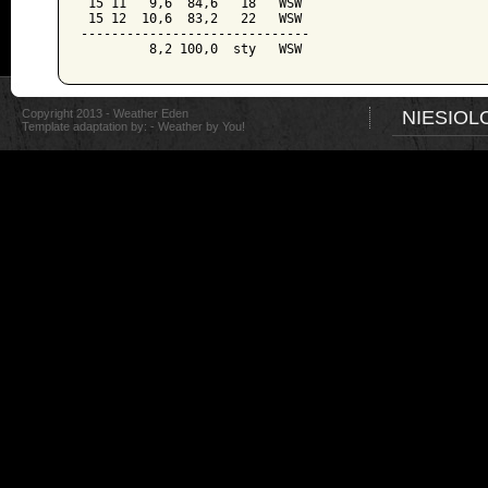
 15 11   9,6  84,6   18   WSW

 15 12  10,6  83,2   22   WSW

------------------------------

Copyright 2013 - Weather Eden
NIESIOL
Template adaptation by: -
Weather by You!