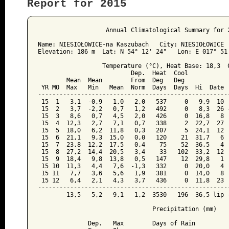
Report for 2015
﻿                   Annual Climatological Summary for 2
Name: NIESIOŁOWICE-na Kaszubach   City: NIESIOŁOWICE  
Elevation: 186 m  Lat: N 54° 12' 24"   Lon: E 017° 51'
                  Temperature (°C), Heat Base: 18,3  C
                          Dep.  Heat  Cool            
        Mean  Mean        From  Deg   Deg             
 YR MO  Max   Min   Mean  Norm  Days  Days  Hi  Date  
------------------------------------------------------
 15  1   3,1  -0,9   1,0   2,0   537     0   9,9  10  
 15  2   3,7  -2,2   0,7   1,2   492     0   8,3  26 -
 15  3   8,6   0,7   4,5   2,0   426     0  16,8   8  
 15  4  12,3   2,7   7,1   0,7   338     2  22,7  27  
 15  5  18,0   6,2  11,8   0,3   207     5  24,1  12  
 15  6  21,1   9,3  15,0   0,0   120    21  31,7   6  
 15  7  23,8  12,2  17,5   0,4    75    52  36,5   4  
 15  8  27,2  14,4  20,5   3,4    33   102  33,2  12  
 15  9  18,4   9,8  13,8   0,5   147    12  29,8   1  
 15 10  11,3   4,4   7,6  -1,3   332     0  20,0   4  
 15 11   7,7   3,6   5,6   1,9   381     0  14,0   8  
 15 12   6,4   2,1   4,3   3,7   436     0  11,8  23  
------------------------------------------------------
        13,5   5,2   9,1   1,2  3530   196  36,5 lip -
                                Precipitation (mm)

              Dep.   Max        Days of Rain
