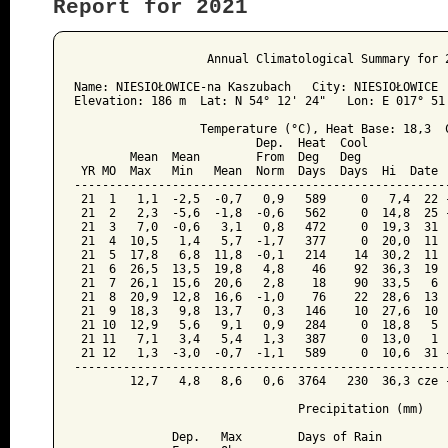
Report for 2021
﻿                   Annual Climatological Summary for 2
Name: NIESIOŁOWICE-na Kaszubach   City: NIESIOŁOWICE  
Elevation: 186 m  Lat: N 54° 12' 24"   Lon: E 017° 51'
                  Temperature (°C), Heat Base: 18,3  C
                          Dep.  Heat  Cool            
        Mean  Mean        From  Deg   Deg             
 YR MO  Max   Min   Mean  Norm  Days  Days  Hi  Date  
------------------------------------------------------
 21  1   1,1  -2,5  -0,7   0,9   589     0   7,4  22 -
 21  2   2,3  -5,6  -1,8  -0,6   562     0  14,8  25 -
 21  3   7,0  -0,6   3,1   0,8   472     0  19,3  31  
 21  4  10,5   1,4   5,7  -1,7   377     0  20,0  11  
 21  5  17,8   6,8  11,8  -0,1   214    14  30,2  11  
 21  6  26,5  13,5  19,8   4,8    46    92  36,3  19  
 21  7  26,1  15,6  20,6   2,8    18    90  33,5   6  
 21  8  20,9  12,8  16,6  -1,0    76    22  28,6  13  
 21  9  18,3   9,8  13,7   0,3   146    10  27,6  10  
 21 10  12,9   5,6   9,1   0,9   284     0  18,8   5  
 21 11   7,1   3,4   5,4   1,3   387     0  13,0   1  
 21 12   1,3  -3,0  -0,7  -1,1   589     0  10,6  31 -
------------------------------------------------------
        12,7   4,8   8,6   0,6  3764   230  36,3 cze -
                                Precipitation (mm)

              Dep.   Max        Days of Rain
