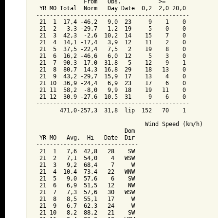
              From   Obs.           >=

 YR MO Total  Norm   Day Date  0,2  2,0 20,0

---------------------------------------------

 21  1  17,4 -46,2   9,0  23     9    1    0

 21  2   3,3 -29,7   1,2  19     5    0    0

 21  3  42,3  -2,6  10,2  14    15    7    0

 21  4  14,1 -17,4   3,9  12    11    2    0

 21  5  37,5 -22,4   7,5   2    19    8    0

 21  6  16,2 -46,6   6,0  12     5    3    0

 21  7  90,3 -17,0  31,8   5    12    9    1

 21  8  80,7  14,3  16,8  29    18   13    0

 21  9  43,2 -29,7  15,9  17    13    4    0

 21 10  36,9 -24,4   6,9  23    17    6    0

 21 11  58,2  -8,0   9,9  18    19   11    0

 21 12  30,9 -27,6  10,5  31     9    6    0

---------------------------------------------

       471,0-257,3  31,8  lip  152   70    1

                                Wind Speed (km/h)

                          Dom

 YR MO   Avg.  Hi   Date  Dir

------------------------------

 21  1   7,6  42,8   28    SW

 21  2   7,1  54,0    4   WSW

 21  3   9,2  68,4    7     W

 21  4  10,4  73,4   22   WNW

 21  5   9,0  57,6    6    SW

 21  6   6,9  51,5   12    NW

 21  7   7,3  57,6   30   WSW

 21  8   8,5  55,1   17     W

 21  9   6,7  62,3   24     W

 21 10   8,2  88,2   21    SW
