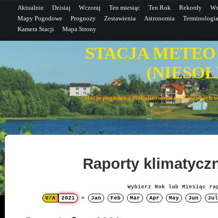
Aktualnie
Dzisiaj
Wczoraj
Ten miesiąc
Ten Rok
Rekordy
Ws
Mapy Pogodowe
Prognozy
Zestawienia
Astronomia
Terminologi
Kamera Stacji
Mapa Strony
STACJA METEO
(NIESOŁE
stacja pogodowa zlokalizowana na Kaszubac
Raporty klimatyc
Wybierz Rok lub Miesiąc ra
V/Λ
2021
>
Jan
Feb
Mar
Apr
May
Jun
Jul