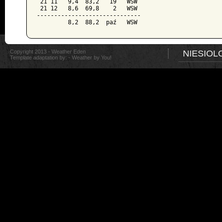
 21 11   9,4  83,2   19   WSW

 21 12   8,6  69,8    2   WSW

------------------------------

Copyright 2013 - Weather Eden
NIESIOL
Template adaptation by: -
Weather by You!