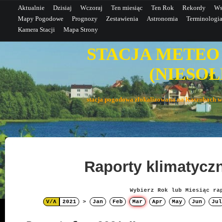
Aktualnie
Dzisiaj
Wczoraj
Ten miesiąc
Ten Rok
Rekordy
Ws
Mapy Pogodowe
Prognozy
Zestawienia
Astronomia
Terminologi
Kamera Stacji
Mapa Strony
STACJA METEO
(NIESOŁE
stacja pogodowa zlokalizowana na Kaszubac
Raporty klimatyc
Wybierz Rok lub Miesiąc ra
V/Λ
2021
>
Jan
Feb
Mar
Apr
May
Jun
Jul