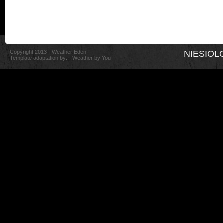
Copyright 2013 - Weather Eden
NIESIOL
Template adaptation by: -
Weather by You!