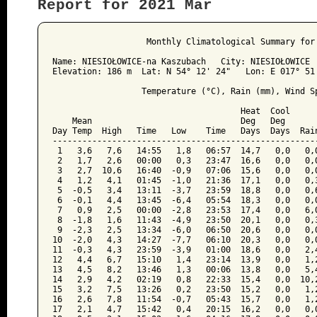
Report for 2021 Mar
﻿                   Monthly Climatological Summary for 
Name: NIESIOŁOWICE-na Kaszubach   City: NIESIOŁOWICE  
Elevation: 186 m  Lat: N 54° 12' 24"   Lon: E 017° 51'
                  Temperature (°C), Rain (mm), Wind Sp
                                      Heat  Cool      
    Mean                              Deg   Deg       
Day Temp  High   Time   Low    Time   Days  Days  Rain
------------------------------------------------------
 1   3,6   7,6   14:55   1,8   06:57  14,7   0,0   0,0
 2   1,7   2,6   00:00   0,3   23:47  16,6   0,0   0,0
 3   2,7  10,6   16:40  -0,9   07:06  15,6   0,0   0,0
 4   1,2   4,1   01:45  -1,0   21:36  17,1   0,0   0,3
 5  -0,5   3,4   13:11  -3,7   23:59  18,8   0,0   0,6
 6  -0,1   4,4   13:45  -6,4   05:54  18,3   0,0   0,0
 7   0,9   2,5   00:00  -2,8   23:53  17,4   0,0   6,0
 8  -1,8   1,6   11:43  -4,9   23:50  20,1   0,0   0,3
 9  -2,3   2,5   13:34  -6,0   06:50  20,6   0,0   0,0
10  -2,0   4,3   14:27  -7,7   06:10  20,3   0,0   0,0
11  -0,3   4,3   23:59  -3,9   01:00  18,6   0,0   2,4
12   4,4   6,7   15:10   1,4   23:14  13,9   0,0   1,2
13   4,5   8,2   13:46   1,3   00:06  13,8   0,0   5,4
14   2,9   4,2   02:19   0,8   22:33  15,4   0,0  10,2
15   3,2   7,5   13:26   0,2   23:50  15,2   0,0   1,2
16   2,6   7,8   11:54  -0,7   05:43  15,7   0,0   1,2
17   2,1   4,7   15:42   0,4   20:15  16,2   0,0   0,0