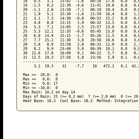
18   0,5   3,1   15:02  -1,6   04:16  17,8   0,0   0,0
19  -1,5   0,2   12:39  -4,6   21:41  19,8   0,0   0,0
20  -1,1   2,6   13:58  -7,1   06:10  19,4   0,0   0,0
21   1,9   5,1   15:30  -1,6   21:59  16,4   0,0   1,5
22   3,1   7,3   14:30  -0,8   06:52  15,2   0,0   0,0
23   4,8   8,0   13:15   1,9   00:32  13,5   0,0   0,0
24   5,3   7,1   13:05   2,5   23:57  13,0   0,0   0,0
25   5,3  12,1   12:35  -0,6   05:45  13,0   0,0   0,0
26   6,8  14,9   15:15  -1,7   05:26  11,5   0,0   0,0
27   7,7  15,1   11:30   3,0   20:50  10,6   0,0   3,6
28   5,8   8,9   15:58   2,8   06:31  12,0   0,0   2,1
29   8,2   9,9   23:49   5,8   00:39  10,1   0,0   6,0
30  12,6  17,6   16:09   9,1   04:22   5,7   0,0   0,3
31  12,5  19,3   17:50   5,8   23:56   5,9   0,1   0,0
------------------------------------------------------
     3,1  19,3    31    -7,7    10   472,2   0,1  42,3
Max >=  20,0:  0

Max <=   0,0:  0

Min <=   0,0: 17

Min <= -10,0:  0

Max Rain: 10,2 on day 14

Days of Rain: 15 (>= 0,2 mm)  7 (>= 2,0 mm)  0 (>= 20,