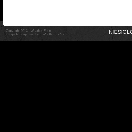
Copyright 2013 - Weather Eden
NIESIOL
Template adaptation by: -
Weather by You!