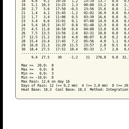
18   4,6   9,2   19:10   1,2   23:19  13,7   0,0   0,0
19   5,1  10,3   13:25   1,3   00:00  13,2   0,0   2,1
20   2,7   5,6   17:50  -0,5   23:56  15,6   0,0   1,2
21   1,4   4,1   15:45  -1,2   02:02  16,9   0,0   0,0
22   1,7   3,4   11:06   0,5   03:39  16,6   0,0   0,3
23   3,4   6,6   15:01   0,1   07:08  14,9   0,0   0,0
24   5,4  10,5   14:37   0,8   01:48  12,9   0,0   0,0
25   4,5  11,6   16:58  -0,4   04:08  13,8   0,0   0,6
26   7,5  13,5   13:56   2,6   02:31  10,8   0,0   0,0
27  12,5  21,2   19:16   4,0   06:07   6,0   0,2   0,0
28  15,4  23,4   17:45   7,2   05:56   4,0   1,1   0,0
29  16,0  21,3   13:20  11,5   23:57   2,8   0,5   0,0
30  18,4  27,5   17:52  10,4   05:33   2,7   2,8   0,0
------------------------------------------------------
     9,4  27,5    30    -1,2    21   276,8   9,0  32,1
Max >=  20,0:  8

Max <=   0,0:  0

Min <=   0,0:  3

Min <= -10,0:  0

Max Rain: 12,6 on day 16

Days of Rain: 12 (>= 0,2 mm)  4 (>= 2,0 mm)  0 (>= 20,