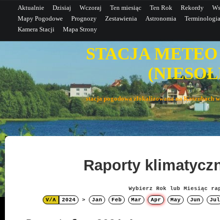
Aktualnie
Dzisiaj
Wczoraj
Ten miesiąc
Ten Rok
Rekordy
Ws
Mapy Pogodowe
Prognozy
Zestawienia
Astronomia
Terminologi
Kamera Stacji
Mapa Strony
STACJA METEO
(NIESOŁE
stacja pogodowa zlokalizowana na Kaszubac
Raporty klimatyc
Wybierz Rok lub Miesiąc ra
V/Λ
2024
>
Jan
Feb
Mar
Apr
May
Jun
Jul