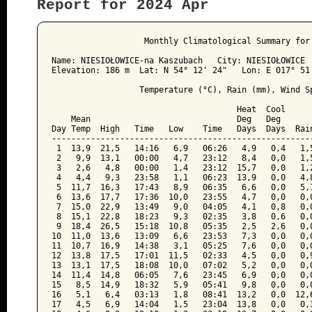
Report for 2024 Apr
﻿                   Monthly Climatological Summary for 
Name: NIESIOŁOWICE-na Kaszubach   City: NIESIOŁOWICE  
Elevation: 186 m  Lat: N 54° 12' 24"   Lon: E 017° 51'
                  Temperature (°C), Rain (mm), Wind Sp
                                      Heat  Cool      
    Mean                              Deg   Deg       
Day Temp  High   Time   Low    Time   Days  Days  Rain
------------------------------------------------------
 1  13,9  21,5   14:16   6,9   06:26   4,9   0,4   1,5
 2   9,9  13,1   00:00   4,7   23:12   8,4   0,0   1,5
 3   2,6   4,8   00:00   1,4   23:12  15,7   0,0   1,2
 4   4,4   9,3   23:58   1,1   06:23  13,9   0,0   4,8
 5  11,7  16,3   17:43   8,9   06:35   6,6   0,0   5,1
 6  13,6  17,7   17:36  10,0   23:55   4,7   0,0   0,0
 7  15,0  22,9   13:49   9,0   04:05   4,1   0,8   0,0
 8  15,1  22,8   18:23   9,3   02:35   3,8   0,6   0,0
 9  18,4  26,5   15:18  10,8   05:35   2,5   2,6   0,0
10  11,0  13,6   13:09   6,6   23:53   7,3   0,0   0,0
11  10,7  16,9   14:38   3,1   05:25   7,6   0,0   0,0
12  13,8  17,5   17:01  11,5   02:33   4,5   0,0   0,9
13  13,1  17,5   18:08  10,0   07:02   5,2   0,0   0,0
14  11,4  14,8   06:05   7,6   23:45   6,9   0,0   0,0
15   8,5  14,9   18:32   5,9   05:41   9,8   0,0   0,0
16   5,1   6,4   03:13   1,8   08:41  13,2   0,0  12,6
17   4,5   6,9   14:04   1,5   23:04  13,8   0,0   0,3